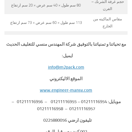
حجم غرفة الشرنك –
80 سم طول × 40 سم عرض × 20 سم ارتفاع
الفرن
مقاس الماكينه من
113 سم طول × 60 سم عرض × 73 سم ارتفاع
الخارج
مع تحياتنا و تمنياتنا بالتوفيق شركة المهندس منسي للتغليف الحديث
ايميل:
info@m2pack.com
الموقع الاليكتروني
www.engineer-mansy.com
موبايل: 01211116954 – 01211116955 – 01211116956 –
01211116957 – 01211116958
تليفون ارضي 0225880056
002 كود مصر قبل الرقم