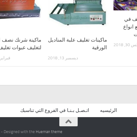
يف في
انواع
ت
ماكينات تغليف علبة المناديل
ماكينة شرنك نصف ات
 2018
الورقية
لتغليف عبوات تغلي
ديسمبر 13, 2018
فبراير 11, 019
الرئيسيه
اتـصـل بـنـا في الفروع التي تناسبك
- Designed with the
Hueman theme