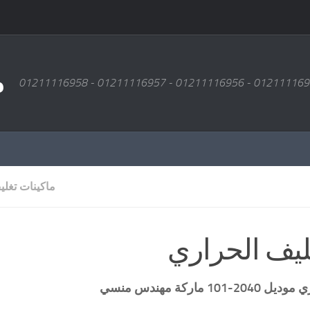
م
ماكينات تغل
ليف الحراري
ري
موديل
2040-101 ماركة مهندس منسي