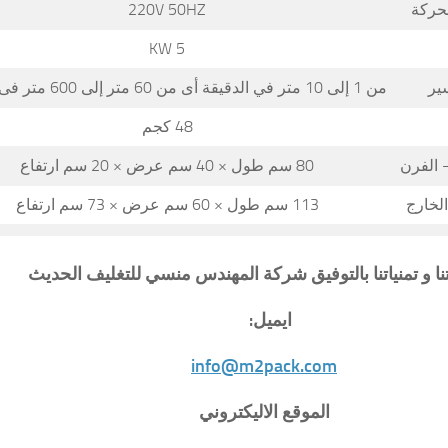
محركة
220V 50HZ
5 KW
ير
من 1 إلى 10 متر في الدقيقة أى من 60 متر إلى 600 متر فى الساعة
48 كجم
 الفرن
80 سم طول × 40 سم عرض × 20 سم ارتفاع
لخارج
113 سم طول × 60 سم عرض × 73 سم ارتفاع
تنا و تمنياتنا بالتوفيق شركة المهندس منسي للتغليف الحديث
ايميل:
info@m2pack.com
الموقع الاليكتروني