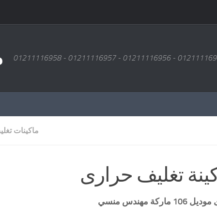
م
ماكينات تغل
كينة تغليف حرارى
كة مهندس منسي