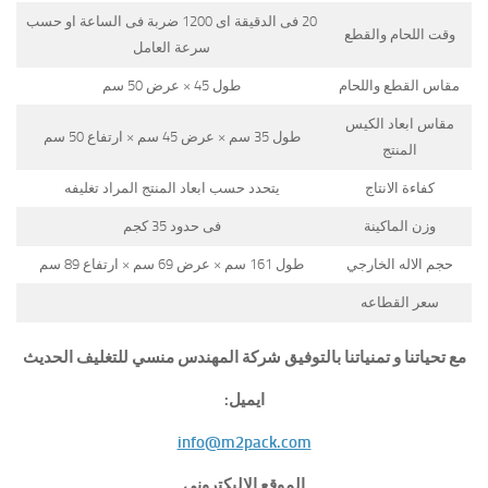
20 فى الدقيقة اى 1200 ضربة فى الساعة او حسب
وقت اللحام والقطع
سرعة العامل
مقاس القطع واللحام
طول 45 × عرض 50 سم
مقاس ابعاد الكيس
طول 35 سم × عرض 45 سم × ارتفاع 50 سم
المنتج
كفاءة الانتاج
يتحدد حسب ابعاد المنتج المراد تغليفه
وزن الماكينة
فى حدود 35 كجم
حجم الاله الخارجي
طول 161 سم × عرض 69 سم × ارتفاع 89 سم
سعر القطاعه
مع تحياتنا و تمنياتنا بالتوفيق شركة المهندس منسي للتغليف الحديث
ايميل:
info@m2pack.com
الموقع الاليكتروني