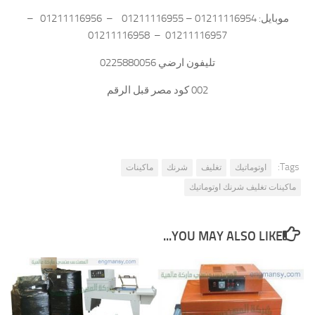
موبايل: 01211116954 – 01211116955 – 01211116956 –
01211116957 – 01211116958
تليفون ارضي 0225880056
002 كود مصر قبل الرقم
Tags:
اوتوماتيك
تغليف
شرنك
ماكينات
ماكينات تغليف شرنك اوتوماتيك
YOU MAY ALSO LIKE...