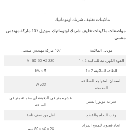
ماكينات تغليف شرنك اوتوماتيك
مواصفات ماكينات تغليف شرنك اوتوماتيك
موديل 107 ماركة مهندس
منسي
موديل الماكينة
107 ماركة مهندس منسـى
القوة الكهربائية للماكينه 2 × 1
220 V- 60-50 HZ
الطاقة للماكينه 2 × 1
4.5 KW
السخان المتواجد للقطاعه
500 W
المدمجه
عشره متر فى الدقيقة اى ستمائة متر فى
سرعة موتور السير
الساعة
وقت اللحام والقطع
اقل من نصف ثانية
ابعاد قصوى للمنتج المراد
20 × 40 × 80 سم