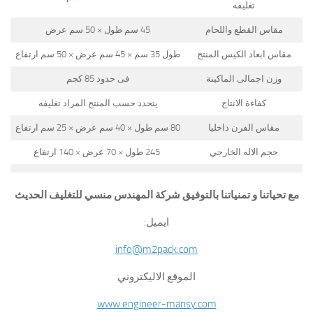
تغليفه
مقاس القطع واللحام
45 سم طول × 50 سم عرض
مقاس ابعاد الكيس المنتج
طول 35 سم × 45 سم عرض × 50 سم ارتفاع
وزن اجمالى الماكينة
فى حدود 85 كجم
كفاءة الانتاج
يتحدد حسب المنتج المراد تغليفه
مقاس الفرن داخليا
80 سم طول × 40 سم عرض × 25 سم ارتفاع
حجم الاله الخارجي
245 طول × 70 عرض × 140 ارتفاع
مع تحياتنا و تمنياتنا بالتوفيق شركة المهندس منسي للتغليف الحديث
ايميل:
info@m2pack.com
الموقع الاليكتروني
www.engineer-mansy.com