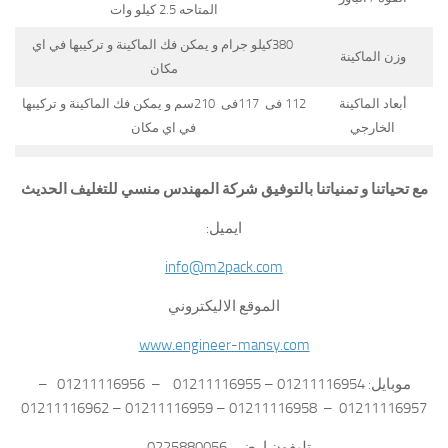
المتاحه 2.5 كيلو وات
380كيلو جرام و يمكن فك الماكينة و تركيبها في اي
وزن الماكينة
مكان
أبعاد الماكينة
112 فى 117فى 210سم و يمكن فك الماكينة و تركيبها
الخارجي
في اي مكان
مع تحياتنا و تمنياتنا بالتوفيق شركة المهندس منسي للتغليف الحديث
ايميل:
info@m2pack.com
الموقع الاليكتروني
www.engineer-mansy.com
موبايل: 01211116954 – 01211116955 – 01211116956 –
01211116957 – 01211116958 – 01211116959 – 01211116962
تليفون ارضي 0225880056