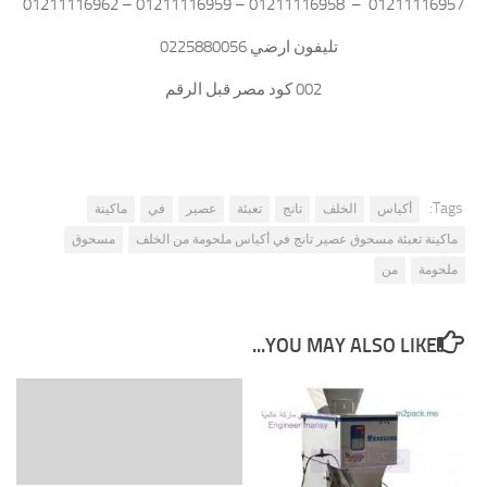
01211116957 – 01211116958 – 01211116959 – 01211116962
تليفون ارضي 0225880056
002 كود مصر قبل الرقم
Tags:
أكياس
الخلف
تانج
تعبئة
عصير
في
ماكينة
ماكينة تعبئة مسحوق عصير تانج في أكياس ملحومة من الخلف
مسحوق
ملحومة
من
YOU MAY ALSO LIKE...