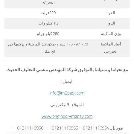
السرعه
القوة
220فولت
الباور
1.2 كيلو وات
وزن الماكينة
280 كيلو جرام
أبعاد الماكينة
70× 97× 175 سم و يمكن فك الماكينة و تركيبها في
الخارجي
اي مكان
مع تحياتنا و تمنياتنا بالتوفيق شركة المهندس منسي للتغليف الحديث
ايميل:
info@m2pack.com
الموقع الاليكتروني
www.engineer-mansy.com
موبايل: 01211116954 – 01211116955 – 01211116956 –