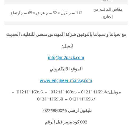
مقاس الماكينه من
113 سم طول × 52 سم عرض × 65 سم ارتفاع
الخارج
مع تحياتنا و تمنياتنا بالتوفيق شركة المهندس منسي للتغليف الحديث
ايميل:
info@m2pack.com
الموقع الاليكتروني
www.engineer-mansy.com
موبايل: 01211116954 – 01211116955 – 01211116956 –
01211116957 – 01211116958
تليفون ارضي 0225880056
002 كود مصر قبل الرقم