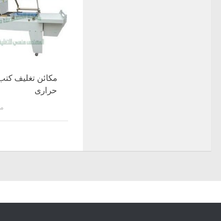
مكائن تغليف كتب
حرارى
مار