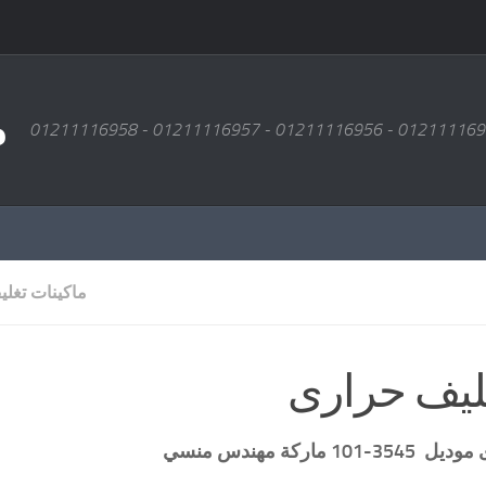
م
ماكينات تغل
غليف حرارى
موديل
3545-101 ماركة مهندس منسي