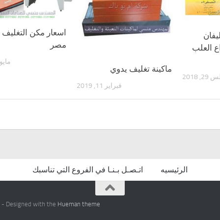
اسعار مكن التغليف 
يفان
مصر
ع العلب
مايو 19, 18
ماكينة تغليف يدوي
 2018
فبراير 11, 2019
الرئيسيه
اتـصـل بـنـا في الفروع التي تناسبك
- Designed with the
Hueman theme