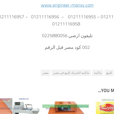
www.engineer-mansy.com
01211116958
تليفون ارضي 0225880056
002 كود مصر قبل الرقم
للبيع
ماكينه
ماكينه الشرنك للبيع في مصر
مصر
YOU MA