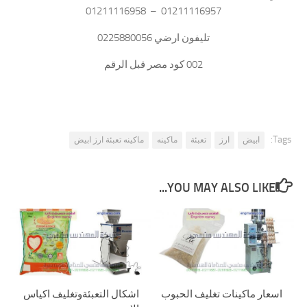
01211116957 – 01211116958
تليفون ارضي 0225880056
002 كود مصر قبل الرقم
Tags:
ابيض
ارز
تعبئة
ماكينه
ماكينه تعبئة ارز ابيض
YOU MAY ALSO LIKE...
اسعار ماكينات تغليف الحبوب
اشكال التعبئةوتغليف اكياس