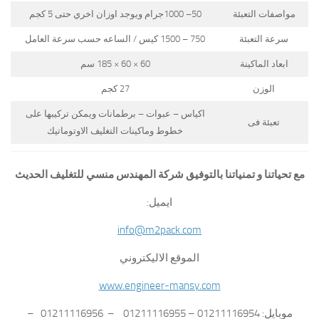
مواصفات التعبئة
50– 1000جرام ويوجد اوزان اخري حتى 5 كجم
سرعة التعبئة
750 – 1500 كيس / الساعه حسب سرعة العامل
ابعاد الماكينة
60 × 60 × 185 سم
الوزن
27 كجم
اكياس – عبوات – برطمانات ويمكن تركيبها على
تعبئة فى
خطوط وماكينات التغليف الاوتوماتيك
مع تحياتنا و تمنياتنا بالتوفيق شركة المهندس منسي للتغليف الحديث
ايميل:
info@m2pack.com
الموقع الاليكتروني
www.engineer-mansy.com
موبايل: 01211116954 – 01211116955 – 01211116956 –