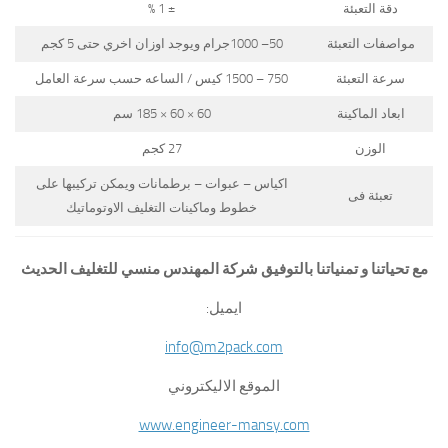
دقة التعبئة
± 1 %
مواصفات التعبئة
50– 1000جرام ويوجد اوزان اخري حتى 5 كجم
سرعة التعبئة
750 – 1500 كيس / الساعه حسب سرعة العامل
ابعاد الماكينة
60 × 60 × 185 سم
الوزن
27 كجم
اكياس – عبوات – برطمانات ويمكن تركيبها على
تعبئة فى
خطوط وماكينات التغليف الاوتوماتيك
مع تحياتنا و تمنياتنا بالتوفيق شركة المهندس منسي للتغليف الحديث
ايميل:
info@m2pack.com
الموقع الاليكتروني
www.engineer-mansy.com