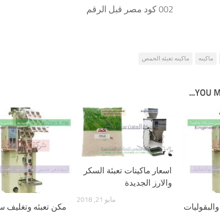
002 كود مصر قبل الرقم
ماكينه
ماكينه تعبئه الحمص
YOU MA
اسعار ماكينات تعبئة السكر
والارز الجديدة
مايو 21, 2018
والبقوليات
مكن تعبئه وتغليف س