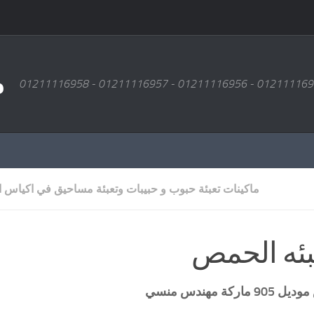
م
ماكينات تعبئة حبوب و حبيبات وتعبئة مساحيق في اكياس ا
عبئه الحمص
905 ماركة
مهندس منسي