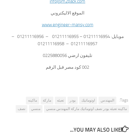
info@m2pack.com
الموقع الاليكتروني
www.engineer-mansy.com
موبايل: 01211116954 – 01211116955 – 01211116956 –
01211116957 – 01211116958
تليفون ارضي 0225880056
002 كود مصر قبل الرقم
Tags:
المهندس
اوتوماتيك
بودر
تعبئه
ماركة
ماكينه
ماكينه تعبئه بودر نصف اوتوماتيك ماركة المهندس منسي
منسي
نصف
YOU MAY ALSO LIKE...