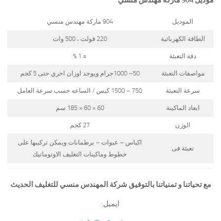
موديل 904 ماركة مهندس منسي
الموديل
904 ماركة مهندس منسي
الطاقة الكهربائية
220 فولت ، 500 وات
دقة التعبئة
± 1 %
مواصفات التعبئة
50– 1000جرام ويوجد اوزان اخري حتى 5 كجم
سرعة التعبئة
750 – 1500 كيس / الساعه حسب سرعة العامل
ابعاد الماكينة
60 × 60 × 185 سم
الوزن
27 كجم
اكياس – عبوات – برطمانات ويمكن تركيبها على
تعبئة فى
خطوط وماكينات التغليف الاوتوماتيك
مع تحياتنا و تمنياتنا بالتوفيق شركة المهندس منسي للتغليف الحديث
ايميل: