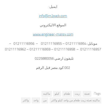
ايميل:
info@m2pack.com
الموقع الاليكتروني
www.engineer-mansy.com
موبايل: 01211116954 – 01211116955 – 01211116956 –
01211116957 – 01211116958 – 01211116959 – 01211116962
تليفون ارضي 0225880056
002 كود مصر قبل الرقم
Tags:
تعبئه
زيت
طعام
كيلو
ماكينه
ماكينه تعبئه زيت طعام من واحد كيلو واكثر
من
واحد
واكثر