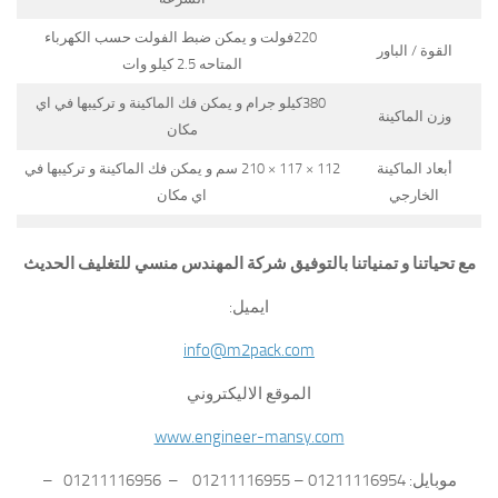
220فولت و يمكن ضبط الفولت حسب الكهرباء
القوة / الباور
المتاحه 2.5 كيلو وات
380كيلو جرام و يمكن فك الماكينة و تركيبها في اي
وزن الماكينة
مكان
أبعاد الماكينة
112 × 117 × 210 سم و يمكن فك الماكينة و تركيبها في
الخارجي
اي مكان
مع تحياتنا و تمنياتنا بالتوفيق شركة المهندس منسي للتغليف الحديث
ايميل:
info@m2pack.com
الموقع الاليكتروني
www.engineer-mansy.com
موبايل: 01211116954 – 01211116955 – 01211116956 –