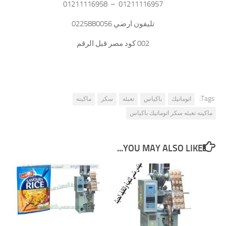
01211116957 – 01211116958
تليفون ارضي 0225880056
002 كود مصر قبل الرقم
Tags:
اتوماتيك
باكياس
تعبئه
سكر
ماكينه
ماكينه تعبئه سكر اتوماتيك باكياس
YOU MAY ALSO LIKE...