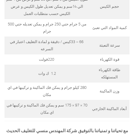
حجم الكيس
الي 14سم و يمكن تعديل طول الكيس و عرض
الكيس حسب متطلبات العمل
من 5 جرام حتي 250 جرام و يمكن تعديله حتي 500
كمية المواد التي تعبئ
جرام
66 – 33كيس / دقيقة و لمادة التغليف اعتبار في
سرعة التعبئة
السرعه
قوة الكهرباء
220فولت
طاقة الكهرباء
1.2 ك وات
المستهلكه
280 كيلو جرام و يمكن فك الماكينة و تركيبها في اي
وزن الماكينة
مكان
70 × 97 × 175 سم و يمكن فك الماكينة و تركيبها في
أبعاد الماكينة الخارجي
اي مكان
مع تحياتنا و تمنياتنا بالتوفيق شركة المهندس منسي للتغليف الحديث