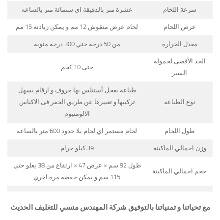
سرعة اللحام
عشرة متر بالدقيقة اي ستمائة متر بالساعه
عرض اللحام
لحام عرض منقوش 12 مم و يمكن زيادته 15 مم
معدل الحرارة
من 50 درجة حتي 300 درجة مئويه
الحد الأقصى لحمولة
حتى 10 كجم
السير
طباعة بعجل أستنلس بها حروف و ارقام يسهل
نوع الطباعة
تركيبها و تغييرها عن طريق الحفر فى الاكياس
الالومنيوم
طول اللحام
لحام مستمر اي لحام بلا حدود 600 متر بالساعه
وزن اجمالي الماكينة
39 كيلو جرام
طول 92 سم × عرض 47 × ارتفاع من 38 يعلو حتي
حجم اجمالي الماكينة
115 سم و يمكن خفضه مره اخري
مع تحياتنا و تمنياتنا بالتوفيق شركة المهندس منسي للتغليف الحديث