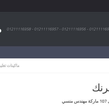
م
ماكينات تغل
رنك
منسي