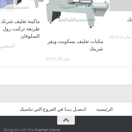
نك
ماكينة تغليف شرنك 
طريقة تركيب رول
السلوفان
يناير 5, 2019
مكنات تغليف بسكويت ويفر
أغسطس 30, 018
شرينك
يناير 28, 2019
الرئيسيه
اتـصـل بـنـا في الفروع التي تناسبك
- Designed with the
Hueman theme