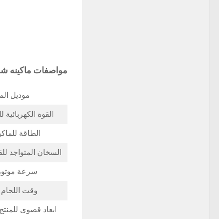
مواصفات ماكينه شرنك موديل 107
موديل الما
القوة الكهربائية للماك
الطاقة للماكينه 2
السخان المتواجد لل
سرعة موتور
وقت اللحام 
ابعاد قصوى للمنتج 