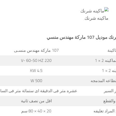
ماكينه شرنك
 ماركة مهندس منسي
كينة
107 ماركة مهندس منسـى
ينه 2 × 1
220 V- 60-50 HZ
 × 1
4.5 KW
قطاعه المدمجه
500 W
 السير
عشره متر فى الدقيقة اى ستمائة متر فى السا
والقطع
اقل من نصف ثانية
المراد تغليفه
20 × 40 × 80 سم