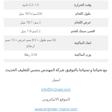
وقت الحرارة
0.2-1.5 ثانية
طول اللحام
200مم/7874 ميل
عرض اللحام
2 مم/ 78.7 ميل
اقصى سمك للختم
0.2مم/7.9 ميل
62 سم طول × 8.5 سم عرض × 13 سم
ابعاد الماكينة
ارتفاع
وزن الماكينة
3.09 رطلا
مع تحياتنا و تمنياتنا بالتوفيق شركة المهندس منسي للتغليف الحديث
ايميل
info@m2pack.com
الموقع الاليكتروني
www.engineer-mansy.com