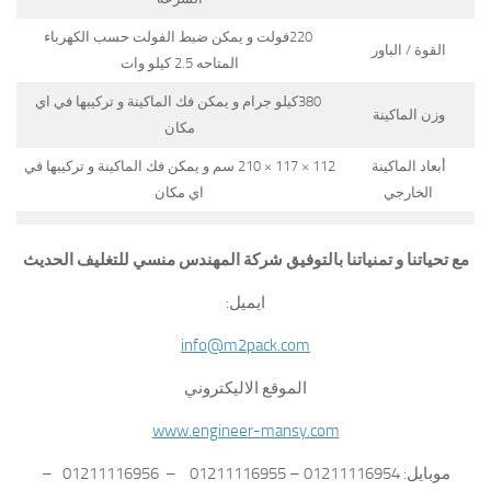
220فولت و يمكن ضبط الفولت حسب الكهرباء
القوة / الباور
المتاحه 2.5 كيلو وات
380كيلو جرام و يمكن فك الماكينة و تركيبها في اي
وزن الماكينة
مكان
أبعاد الماكينة
112 × 117 × 210 سم و يمكن فك الماكينة و تركيبها في
الخارجي
اي مكان
مع تحياتنا و تمنياتنا بالتوفيق شركة المهندس منسي للتغليف الحديث
ايميل:
info@m2pack.com
الموقع الاليكتروني
www.engineer-mansy.com
موبايل: 01211116954 – 01211116955 – 01211116956 –