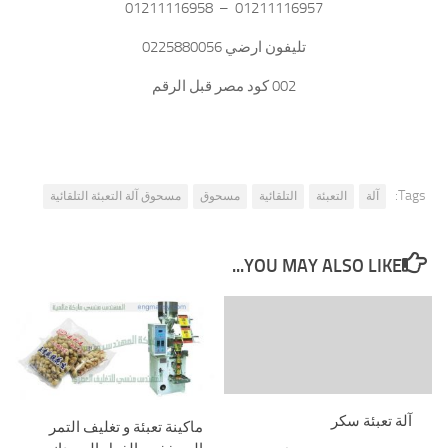
01211116957 – 01211116958
تليفون ارضي 0225880056
002 كود مصر قبل الرقم
Tags:
آلة
التعبئة
التلقائية
مسحوق
مسحوق آلة التعبئة التلقائية
YOU MAY ALSO LIKE...
آلة تعبئة سكر
ماكينة تعبئة و تغليف التمر