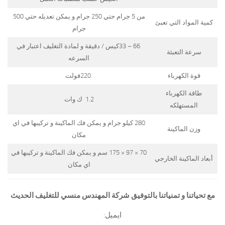
من 5 جرام حتي 250 جرام و يمكن تعديله حتي 500
كمية المواد التي تعبئ
جرام
66 – 33كيس / دقيقة و لمادة التغليف اعتبار في
سرعة التعبئة
السرعه
قوة الكهرباء
220فولت
طاقة الكهرباء
1.2 ك وات
المستهلكه
280 كيلو جرام و يمكن فك الماكينة و تركيبها في اي
وزن الماكينة
مكان
70 × 97 × 175 سم و يمكن فك الماكينة و تركيبها في
أبعاد الماكينة الخارجي
اي مكان
مع تحياتنا و تمنياتنا بالتوفيق شركة المهندس منسي للتغليف الحديث
ايميل: