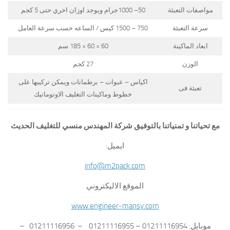
مواصفات التعبئة
50– 1000جرام ويوجد اوزان اخري حتى 5 كجم
سرعة التعبئة
750 – 1500 كيس / الساعه حسب سرعة العامل
ابعاد الماكينة
60 × 60 × 185 سم
الوزن
27 كجم
اكياس – عبوات – برطمانات ويمكن تركيبها على
تعبئة فى
خطوط وماكينات التغليف الاوتوماتيك
مع تحياتنا و تمنياتنا بالتوفيق شركة المهندس منسي للتغليف الحديث
ايميل:
info@m2pack.com
الموقع الاليكتروني
www.engineer-mansy.com
موبايل: 01211116954 – 01211116955 – 01211116956 –