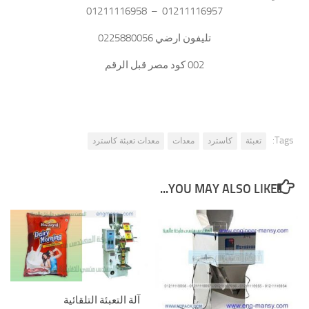
01211116957 – 01211116958
تليفون ارضي 0225880056
002 كود مصر قبل الرقم
Tags:
تعبئة
كاسترد
معدات
معدات تعبئة كاسترد
YOU MAY ALSO LIKE...
آلة التعبئة التلقائية