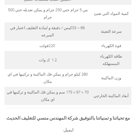
من 5 جرام حتي 250 جرام و يمكن تعديله حتي 500
كمية المواد التي تعبئ
جرام
66 – 33كيس / دقيقة و لمادة التغليف اعتبار في
سرعة التعبئة
السرعه
قوة الكهرباء
220فولت
طاقة الكهرباء
1.2 ك وات
المستهلكه
280 كيلو جرام و يمكن فك الماكينة و تركيبها في اي
وزن الماكينة
مكان
70 × 97 × 175 سم و يمكن فك الماكينة و تركيبها في
أبعاد الماكينة الخارجي
اي مكان
مع تحياتنا و تمنياتنا بالتوفيق شركة المهندس منسي للتغليف الحديث
ايميل: