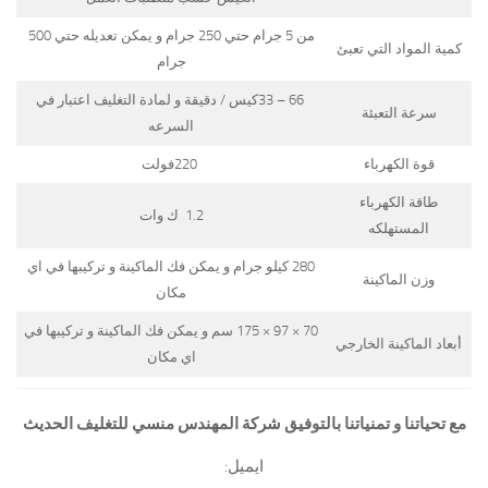
من 5 جرام حتي 250 جرام و يمكن تعديله حتي 500
كمية المواد التي تعبئ
جرام
66 – 33كيس / دقيقة و لمادة التغليف اعتبار في
سرعة التعبئة
السرعه
قوة الكهرباء
220فولت
طاقة الكهرباء
1.2 ك وات
المستهلكه
280 كيلو جرام و يمكن فك الماكينة و تركيبها في اي
وزن الماكينة
مكان
70 × 97 × 175 سم و يمكن فك الماكينة و تركيبها في
أبعاد الماكينة الخارجي
اي مكان
مع تحياتنا و تمنياتنا بالتوفيق شركة المهندس منسي للتغليف الحديث
ايميل: