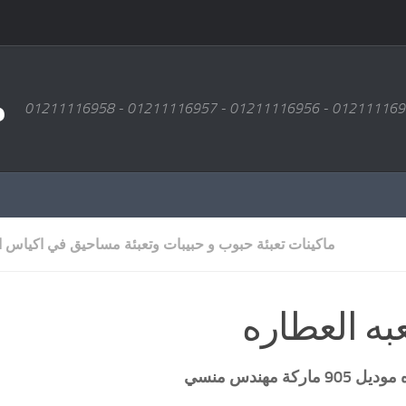
م
ماكينات تعبئة حبوب و حبيبات وتعبئة مساحيق في اكياس ا
به العطاره
 905 ماركة
مهندس منسي