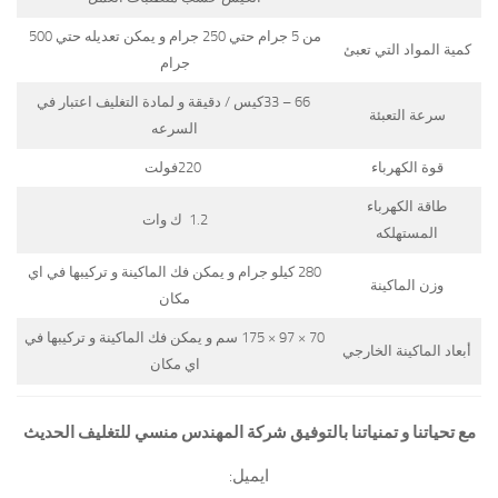
من 5 جرام حتي 250 جرام و يمكن تعديله حتي 500
كمية المواد التي تعبئ
جرام
66 – 33كيس / دقيقة و لمادة التغليف اعتبار في
سرعة التعبئة
السرعه
قوة الكهرباء
220فولت
طاقة الكهرباء
1.2 ك وات
المستهلكه
280 كيلو جرام و يمكن فك الماكينة و تركيبها في اي
وزن الماكينة
مكان
70 × 97 × 175 سم و يمكن فك الماكينة و تركيبها في
أبعاد الماكينة الخارجي
اي مكان
مع تحياتنا و تمنياتنا بالتوفيق شركة المهندس منسي للتغليف الحديث
ايميل: