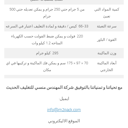
كمية المواد التي
من 5 جرام حتي 250 جرام و يمكن تعديله حتي 500
تعبئ
جرام
سرعة التعبئة
66-33 كيس / دقيقة و لمادة التغليف اعتبار في السرعه
220 فولت و يمكن ضبط الفولت حسب الكهرباء
القوة / الباور
المتاحه 1.2 كيلو وات
وزن الماكينة
295 كيلو جرام
أبعاد الماكينة
70 × 97 × 175 سم و يمكن فك الماكينة و تركيبها في اي
الخارجي
مكان
مع تحياتنا و تمنياتنا بالتوفيق شركة المهندس منسي للتغليف الحديث
ايميل:
info@m2pack.com
الموقع الاليكتروني