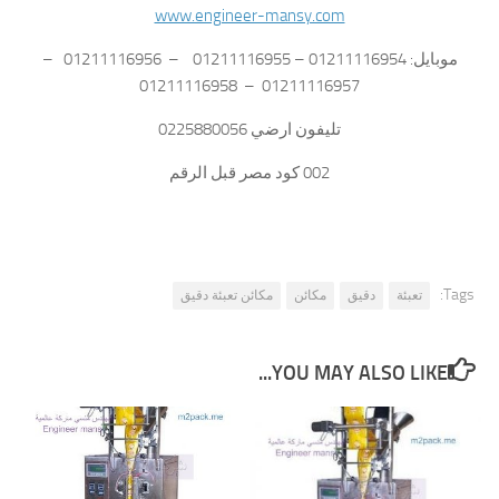
www.engineer-mansy.com
موبايل: 01211116954 – 01211116955 – 01211116956 –
01211116957 – 01211116958
تليفون ارضي 0225880056
002 كود مصر قبل الرقم
Tags:
تعبئة
دقيق
مكائن
مكائن تعبئة دقيق
YOU MAY ALSO LIKE...