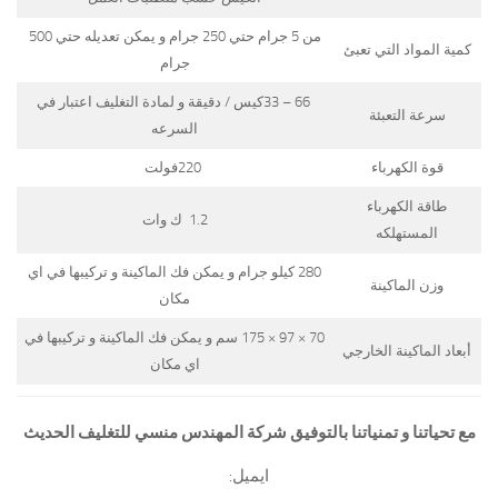
من 5 جرام حتي 250 جرام و يمكن تعديله حتي 500
كمية المواد التي تعبئ
جرام
66 – 33كيس / دقيقة و لمادة التغليف اعتبار في
سرعة التعبئة
السرعه
قوة الكهرباء
220فولت
طاقة الكهرباء
1.2 ك وات
المستهلكه
280 كيلو جرام و يمكن فك الماكينة و تركيبها في اي
وزن الماكينة
مكان
70 × 97 × 175 سم و يمكن فك الماكينة و تركيبها في
أبعاد الماكينة الخارجي
اي مكان
مع تحياتنا و تمنياتنا بالتوفيق شركة المهندس منسي للتغليف الحديث
ايميل: