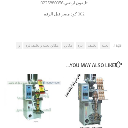
تليفون ارضي 0225880056
002 كود مصر قبل الرقم
Tags:
تعبئة
تغليف
ذرة
مكائن
مكائن تعبئة و تغليف ذرة
و
YOU MAY ALSO LIKE...