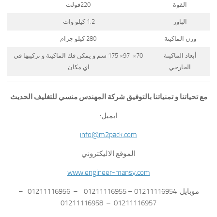
القوة
220فولت
الباور
1.2 كيلو وات
وزن الماكينة
280 كيلو جرام
أبعاد الماكينة
70× 97× 175 سم و يمكن فك الماكينة و تركيبها في
الخارجي
اي مكان
مع تحياتنا و تمنياتنا بالتوفيق شركة المهندس منسي للتغليف الحديث
ايميل:
info@m2pack.com
الموقع الاليكتروني
www.engineer-mansy.com
موبايل: 01211116954 – 01211116955 – 01211116956 –
01211116957 – 01211116958