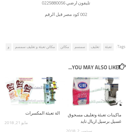
تليفون ارضي 0225880056
002 كود مصر قبل الرقم
Tags:
تعبئة
تغليف
سمسم
مكائن
مكائن تعبئة و تغليف سمسم
و
YOU MAY ALSO LIKE...
الة تعبئة المكسرات
ماكينات تعبئة وتغليف مسحوق
غسيل برسيل اريال تايد
مايو 21, 2018
سبتمبر 2, 2018