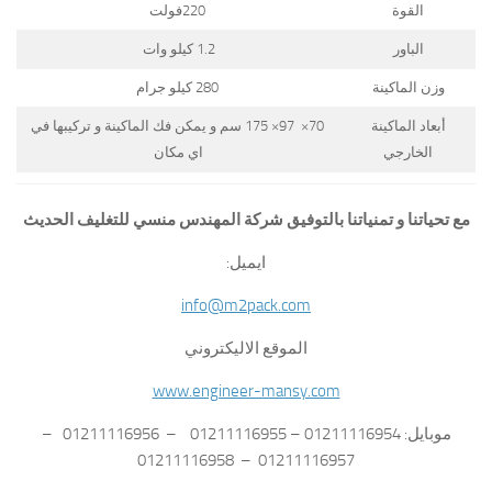
القوة
220فولت
الباور
1.2 كيلو وات
وزن الماكينة
280 كيلو جرام
أبعاد الماكينة
70× 97× 175 سم و يمكن فك الماكينة و تركيبها في
الخارجي
اي مكان
مع تحياتنا و تمنياتنا بالتوفيق شركة المهندس منسي للتغليف الحديث
ايميل:
info@m2pack.com
الموقع الاليكتروني
www.engineer-mansy.com
موبايل: 01211116954 – 01211116955 – 01211116956 –
01211116957 – 01211116958