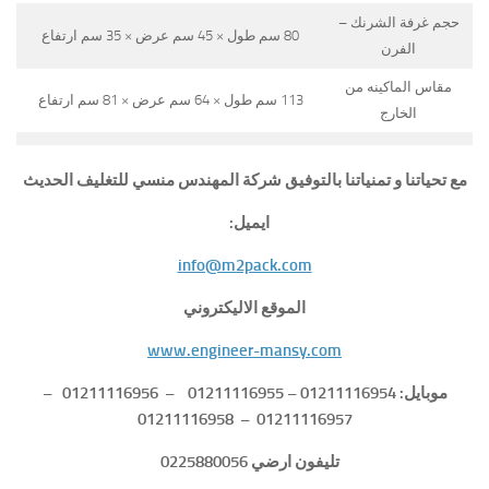
حجم غرفة الشرنك –
80 سم طول × 45 سم عرض × 35 سم ارتفاع
الفرن
مقاس الماكينه من
113 سم طول × 64 سم عرض × 81 سم ارتفاع
الخارج
مع تحياتنا و تمنياتنا بالتوفيق شركة المهندس منسي للتغليف الحديث
ايميل:
info@m2pack.com
الموقع الاليكتروني
www.engineer-mansy.com
موبايل: 01211116954 – 01211116955 – 01211116956 –
01211116957 – 01211116958
تليفون ارضي 0225880056