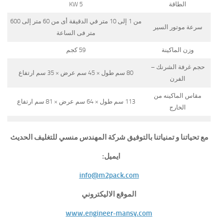
الطاقة
5 KW
من 1 إلى 10 متر في الدقيقة أى من 60 متر إلى 600
سرعة موتور السير
متر فى الساعة
وزن الماكينة
59 كجم
حجم غرفة الشرنك –
80 سم طول × 45 سم عرض × 35 سم ارتفاع
الفرن
مقاس الماكينه من
113 سم طول × 64 سم عرض × 81 سم ارتفاع
الخارج
مع تحياتنا و تمنياتنا بالتوفيق شركة المهندس منسي للتغليف الحديث
ايميل:
info@m2pack.com
الموقع الاليكتروني
www.engineer-mansy.com