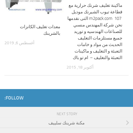
ماكينة تغليف شرنك حرارية مع
قطاعة تيوب الشيرنك موديل
m2pack.com 107 التى نقدمها
نحن شركة المهندس منسي
معدات تغليف الكانزات
للصناعات الهندسيه و توريد
بالشرينك
جميع مستلزمات التغليف
أغسطس 6, 2019
الحديث من مواد و خامات
التعبئة و التغليف و ماكينات
التعبئة والتغليف – ام تو باك
أكتوبر 18, 2015
FOLLOW:
NEXT STORY
مكنة شرينك سلييف