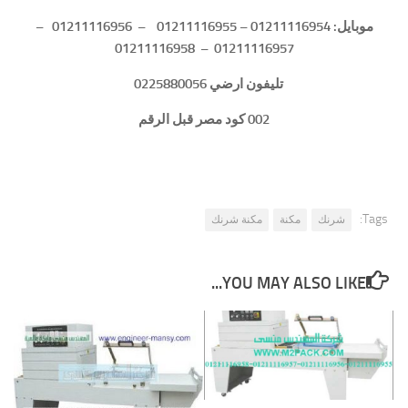
موبايل: 01211116954 – 01211116955 – 01211116956 –
01211116957 – 01211116958
تليفون ارضي 0225880056
002 كود مصر قبل الرقم
Tags:
شرنك
مكنة
مكنة شرنك
YOU MAY ALSO LIKE...