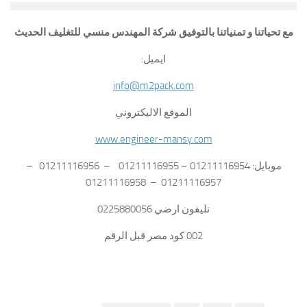
مع تحياتنا و تمنياتنا بالتوفيق شركة المهندس منسي للتغليف الحديث
ايميل:
info@m2pack.com
الموقع الاليكتروني
www.engineer-mansy.com
موبايل: 01211116954 – 01211116955 – 01211116956 –
01211116957 – 01211116958
تليفون ارضي 0225880056
002 كود مصر قبل الرقم