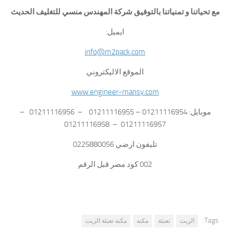
مع تحياتنا و تمنياتنا بالتوفيق شركة المهندس منسي للتغليف الحديث
ايميل:
info@m2pack.com
الموقع الاليكتروني
www.engineer-mansy.com
موبايل: 01211116954 – 01211116955 – 01211116956 –
01211116957 – 01211116958
تليفون ارضي 0225880056
002 كود مصر قبل الرقم
Tags:
الزيت
تعبئة
مكنه
مكنه تعبئة الزيت