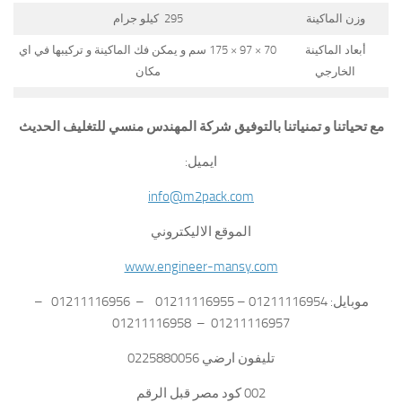
وزن الماكينة
295 كيلو جرام
أبعاد الماكينة
70 × 97 × 175 سم و يمكن فك الماكينة و تركيبها في اي
الخارجي
مكان
مع تحياتنا و تمنياتنا بالتوفيق شركة المهندس منسي للتغليف الحديث
ايميل:
info@m2pack.com
الموقع الاليكتروني
www.engineer-mansy.com
موبايل: 01211116954 – 01211116955 – 01211116956 –
01211116957 – 01211116958
تليفون ارضي 0225880056
002 كود مصر قبل الرقم