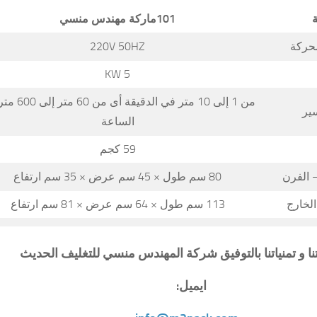
ة
101
ماركة مهندس منسي
محركة
220V 50HZ
5 KW
من 1 إلى 10 متر في الدقيق
ير
الساعة
59 كجم
 الفرن
80 سم طول × 45 سم عرض × 35 سم ارتفاع
لخارج
113 سم طول × 64 سم عرض × 81 سم ارتفاع
تنا و تمنياتنا بالتوفيق شركة المهندس منسي للتغليف الحديث
ايميل: