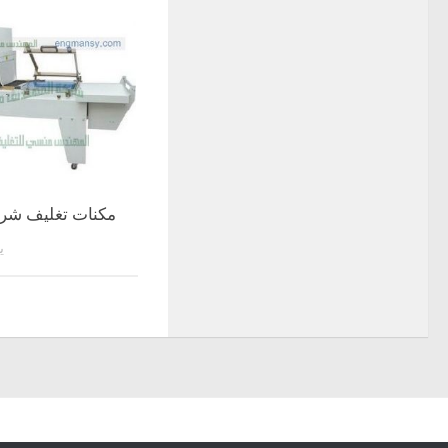
مكنات تغليف شر
ينا