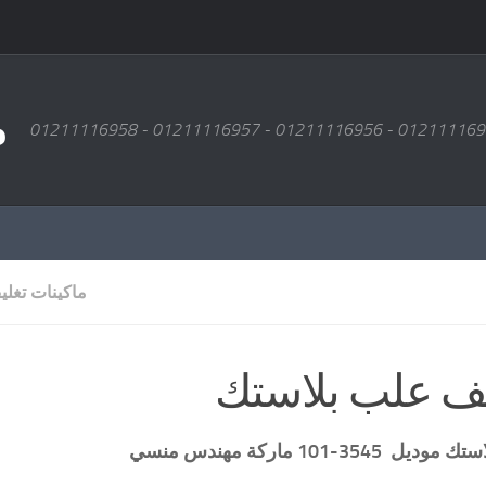
م
ماكينات تغل
ف علب بلاستك
استك
موديل
3545-101 ماركة مهندس منسي