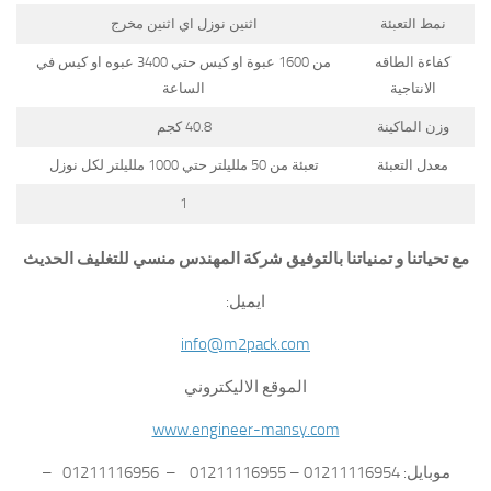
نمط التعبئة
اثنين نوزل اي اثنين مخرج
كفاءة الطاقه
من 1600 عبوة او كيس حتي 3400 عبوه او كيس في
الانتاجية
الساعة
وزن الماكينة
40.8 كجم
معدل التعبئة
تعبئة من 50 ملليلتر حتي 1000 ملليلتر لكل نوزل
1
مع تحياتنا و تمنياتنا بالتوفيق شركة المهندس منسي للتغليف الحديث
ايميل:
info@m2pack.com
الموقع الاليكتروني
www.engineer-mansy.com
موبايل: 01211116954 – 01211116955 – 01211116956 –