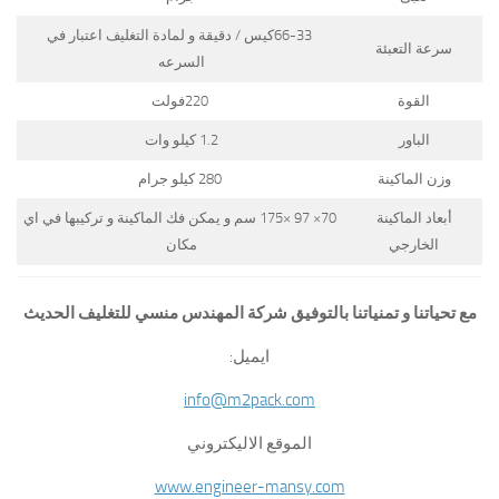
66-33كيس / دقيقة و لمادة التغليف اعتبار في
سرعة التعبئة
السرعه
القوة
220فولت
الباور
1.2 كيلو وات
وزن الماكينة
280 كيلو جرام
أبعاد الماكينة
70× 97 ×175 سم و يمكن فك الماكينة و تركيبها في اي
الخارجي
مكان
مع تحياتنا و تمنياتنا بالتوفيق شركة المهندس منسي للتغليف الحديث
ايميل:
info@m2pack.com
الموقع الاليكتروني
www.engineer-mansy.com