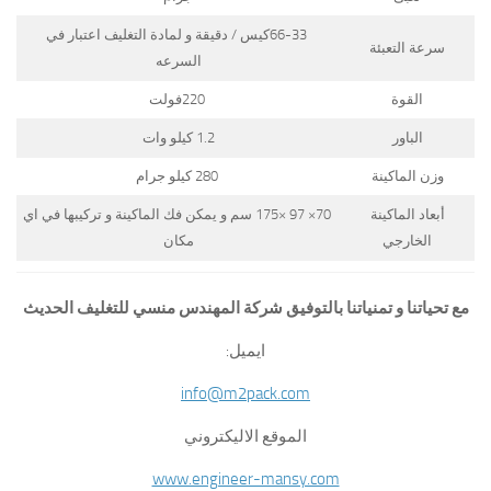
66-33كيس / دقيقة و لمادة التغليف اعتبار في
سرعة التعبئة
السرعه
القوة
220فولت
الباور
1.2 كيلو وات
وزن الماكينة
280 كيلو جرام
أبعاد الماكينة
70× 97 ×175 سم و يمكن فك الماكينة و تركيبها في اي
الخارجي
مكان
مع تحياتنا و تمنياتنا بالتوفيق شركة المهندس منسي للتغليف الحديث
ايميل:
info@m2pack.com
الموقع الاليكتروني
www.engineer-mansy.com