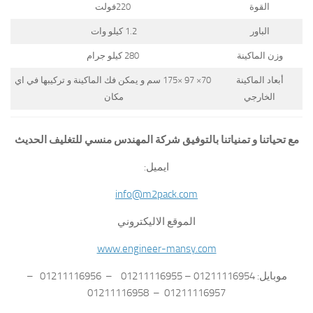
القوة
220فولت
الباور
1.2 كيلو وات
وزن الماكينة
280 كيلو جرام
أبعاد الماكينة
70× 97 ×175 سم و يمكن فك الماكينة و تركيبها في اي
الخارجي
مكان
مع تحياتنا و تمنياتنا بالتوفيق شركة المهندس منسي للتغليف الحديث
ايميل:
info@m2pack.com
الموقع الاليكتروني
www.engineer-mansy.com
موبايل: 01211116954 – 01211116955 – 01211116956 –
01211116957 – 01211116958