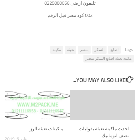
تليفون ارضي 0225880056
002 كود مصر قبل الرقم
Tags:
اصابع
السكر
بمصر
تعبئة
مكينة
مكينة تعبئة اصابع السكر بمصر
YOU MAY ALSO LIKE...
احدث ماكينة تعبئة بقوليات
ماكينات تعبئه الرز
نصف اتوماتيك
يناير 6, 2019