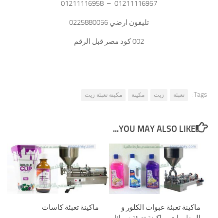
01211116957 – 01211116958
تليفون ارضي 0225880056
002 كود مصر قبل الرقم
Tags:
تعبئة
زيت
مكينة
مكينة تعبئة زيت
YOU MAY ALSO LIKE...
ماكينة تعبئة عبوات الكلور و
ماكينة تعبئة كاسات
المطهرات بماكينة تعبئة سوائل