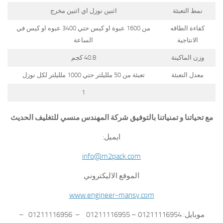
نمط التعبئة
اثنين نوزل اي اثنين مخرج
كفاءة الطاقه
من 1600 عبوة او كيس حتي 3400 عبوه او كيس في
الانتاجية
الساعة
وزن الماكينة
40.8 كجم
معدل التعبئة
تعبئة من 50 ملليلتر حتي 1000 ملليلتر لكل نوزل
1
مع تحياتنا و تمنياتنا بالتوفيق شركة المهندس منسي للتغليف الحديث
ايميل:
info@m2pack.com
الموقع الاليكتروني
www.engineer-mansy.com
موبايل: 01211116954 – 01211116955 – 01211116956 –