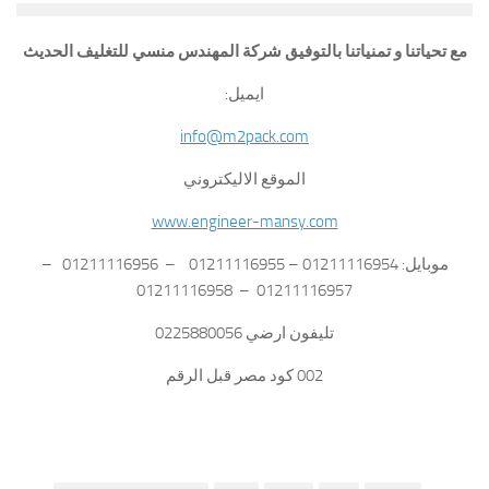
مع تحياتنا و تمنياتنا بالتوفيق شركة المهندس منسي للتغليف الحديث
ايميل:
info@m2pack.com
الموقع الاليكتروني
www.engineer-mansy.com
موبايل: 01211116954 – 01211116955 – 01211116956 –
01211116957 – 01211116958
تليفون ارضي 0225880056
002 كود مصر قبل الرقم