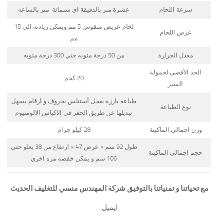
سرعة اللحام
عشرة متر بالدقيقة اي ستمائة متر بالساعه
لحام عريض منقوش 5 مم ويمكن زيادته الي 15
عرض اللحام
مم
معدل الحرارة
من 50 درجة مئويه حتي 300 درجة مئويه
الحد الأقصى لحمولة
20 كجم
السير
طباعة بارزه بعجل أستنلس بحروف و ارقام يسهل
نوع الطباعة
تبديلها عن طريق الحفر فى الاكياس الالومنيوم
وزن اجمالي الماكينة
28 كيلو جرام
طول 92 سم × عرض 47 × ارتفاع من 38 يعلو حتي
حجم اجمالي الماكينة
106 سم و يمكن خفضه مره اخري
مع تحياتنا و تمنياتنا بالتوفيق شركة المهندس منسي للتغليف الحديث
ايميل: