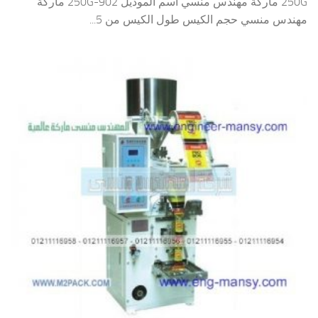
250G ماركة مهندس منسي اسم الموديل 902-250G ماركة
مهندس منسي حجم الكيس طول الكيس من 5...