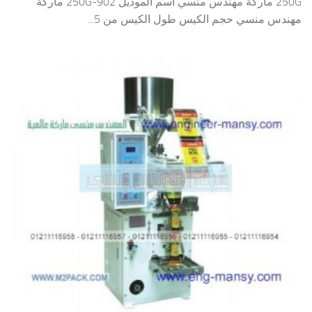
250G ماركة مهندس منسي اسم الموديل 902-250G ماركة
مهندس منسي حجم الكيس طول الكيس من 5...