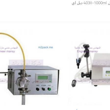
مهندس منسي الموديل 403II-1000ml دبل اي