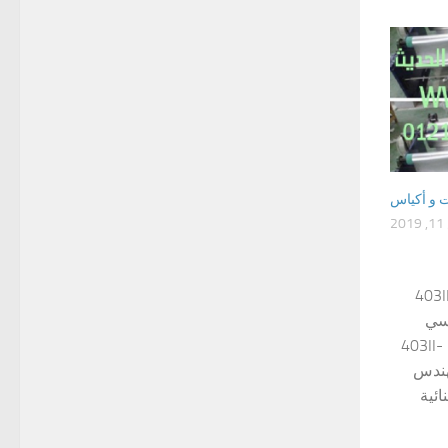
ت و أكياس
2
 403II-1000ml
نسي
مواصفات مكنة تعبئة زيت طعام موديل 403II-
مهندس
دبل اي ثنائية