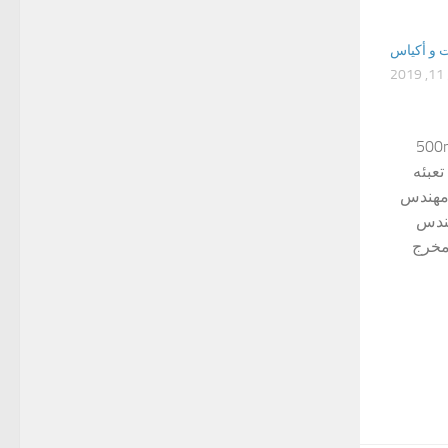
ت و أكياس
2
ه زيوت طعام موديل 404-500ml
عبئه
-500ml ماركة مهندس
كة المهندس
مخرج