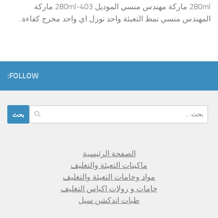
280ml ماركة مهندس منسي الموديل 403-280ml ماركة
المهندس منسي نمط التعبئة واحد نوزل اي واحد مخرج كفاءة...
FOLLOW:
البحث
عن:
الصفحة الرئيسية
ماكينات التعبئة والتغليف
مواد وخامات التعبئة والتغليف
خامات و رولات اكياس التغليف
طبات اندكشن سيل